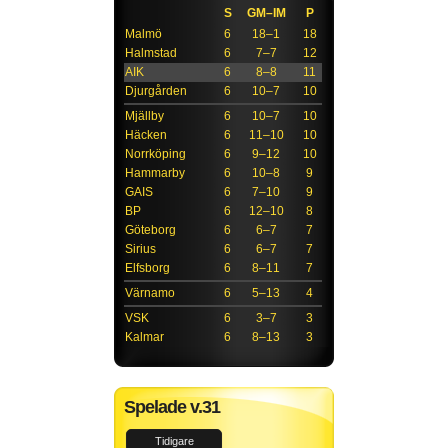
S
GM–IM
P
Malmö
6
18–1
18
Halmstad
6
7–7
12
AIK
6
8–8
11
Djurgården
6
10–7
10
Mjällby
6
10–7
10
Häcken
6
11–10
10
Norrköping
6
9–12
10
Hammarby
6
10–8
9
GAIS
6
7–10
9
BP
6
12–10
8
Göteborg
6
6–7
7
Sirius
6
6–7
7
Elfsborg
6
8–11
7
Värnamo
6
5–13
4
VSK
6
3–7
3
Kalmar
6
8–13
3
Spelade v.31
Tidigare