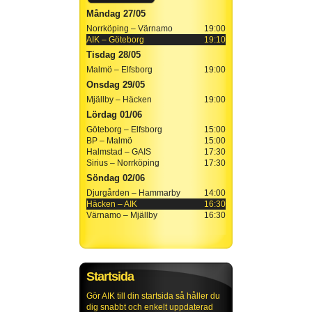
Måndag 27/05
Norrköping – Värnamo
19:00
AIK – Göteborg
19:10
Tisdag 28/05
Malmö – Elfsborg
19:00
Onsdag 29/05
Mjällby – Häcken
19:00
Lördag 01/06
Göteborg – Elfsborg
15:00
BP – Malmö
15:00
Halmstad – GAIS
17:30
Sirius – Norrköping
17:30
Söndag 02/06
Djurgården – Hammarby
14:00
Häcken – AIK
16:30
Värnamo – Mjällby
16:30
Startsida
Gör AIK till din startsida så håller du
dig snabbt och enkelt uppdaterad