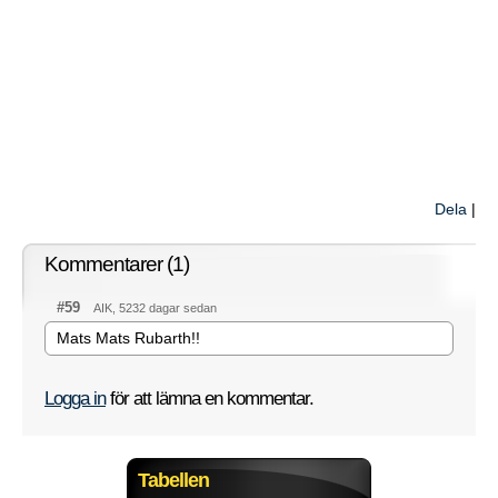
Dela
|
Kommentarer (1)
#59
AIK, 5232 dagar sedan
Mats Mats Rubarth!!
Logga in
för att lämna en kommentar.
Tabellen