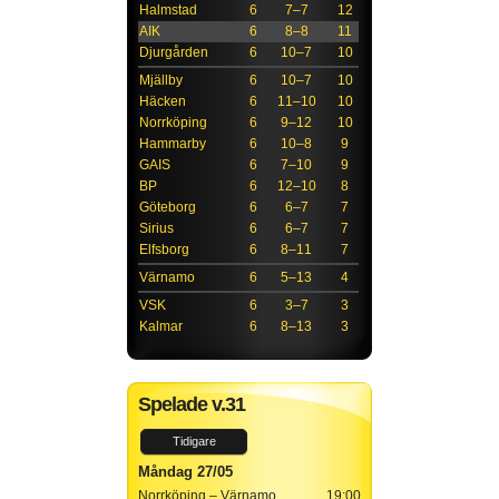
Halmstad
6
7–7
12
AIK
6
8–8
11
Djurgården
6
10–7
10
Mjällby
6
10–7
10
Häcken
6
11–10
10
Norrköping
6
9–12
10
Hammarby
6
10–8
9
GAIS
6
7–10
9
BP
6
12–10
8
Göteborg
6
6–7
7
Sirius
6
6–7
7
Elfsborg
6
8–11
7
Värnamo
6
5–13
4
VSK
6
3–7
3
Kalmar
6
8–13
3
Spelade v.31
Tidigare
Måndag 27/05
Norrköping – Värnamo
19:00