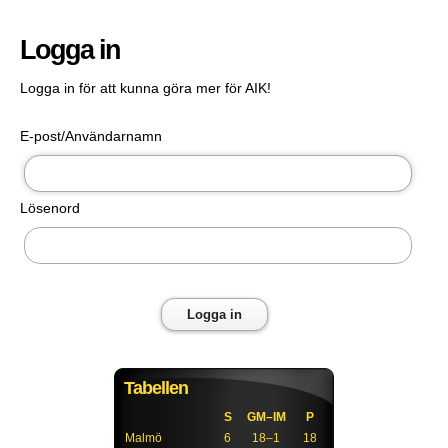
Logga in
Logga in för att kunna göra mer för AIK!
E-post/Användarnamn
Lösenord
Logga in
Tabellen
S
GM–IM
P
Malmö
6
18–1
18