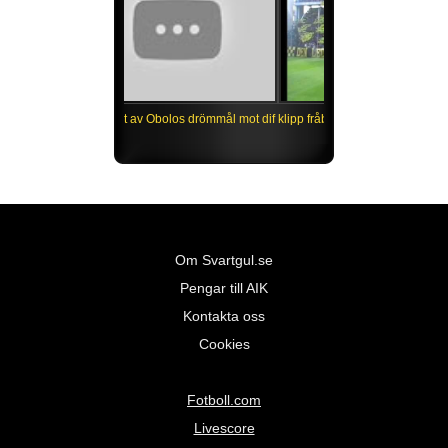
Bara njut av Obolos drömmål mot dif
-09!
Om Svartgul.se
Pengar till AIK
Kontakta oss
Cookies
Fotboll.com
Livescore