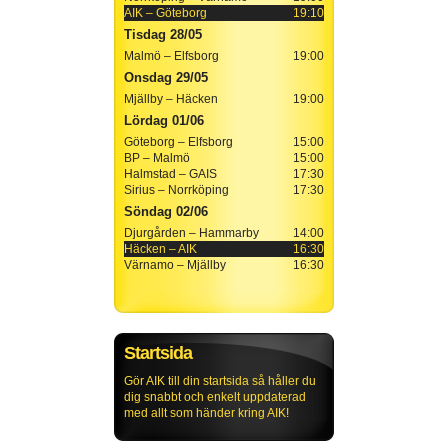
AIK – Göteborg
19:10
Tisdag 28/05
Malmö – Elfsborg
19:00
Onsdag 29/05
Mjällby – Häcken
19:00
Lördag 01/06
Göteborg – Elfsborg
15:00
BP – Malmö
15:00
Halmstad – GAIS
17:30
Sirius – Norrköping
17:30
Söndag 02/06
Djurgården – Hammarby
14:00
Häcken – AIK
16:30
Värnamo – Mjällby
16:30
Startsida
Gör AIK till din startsida så håller du
dig snabbt och enkelt uppdaterad
med allt som händer kring AIK!