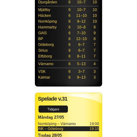
Djurgården
6
10–7
10
Mjällby
6
10–7
10
Häcken
6
11–10
10
Norrköping
6
9–12
10
Hammarby
6
10–8
9
GAIS
6
7–10
9
BP
6
12–10
8
Göteborg
6
6–7
7
Sirius
6
6–7
7
Elfsborg
6
8–11
7
Värnamo
6
5–13
4
VSK
6
3–7
3
Kalmar
6
8–13
3
Spelade v.31
Tidigare
Måndag 27/05
Norrköping – Värnamo
19:00
AIK – Göteborg
19:10
Tisdag 28/05