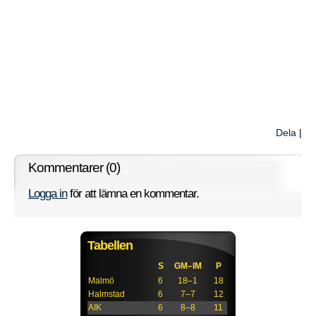
Dela
|
Kommentarer (0)
Logga in
för att lämna en kommentar.
Tabellen
S
GM–IM
P
Malmö
6
18–1
18
Halmstad
6
7–7
12
AIK
6
8–8
11