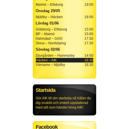
Malmö – Elfsborg
19:00
Onsdag 29/05
Mjällby – Häcken
19:00
Lördag 01/06
Göteborg – Elfsborg
15:00
BP – Malmö
15:00
Halmstad – GAIS
17:30
Sirius – Norrköping
17:30
Söndag 02/06
Djurgården – Hammarby
14:00
Häcken – AIK
16:30
Värnamo – Mjällby
16:30
Startsida
Gör AIK till din startsida så håller du
dig snabbt och enkelt uppdaterad
med allt som händer kring AIK!
Facebook