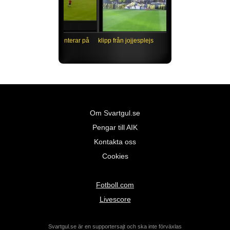
Niklas Holmgren kommenterar på
klipp från jojjesplejs
sitt egna speciella sätt!
Om Svartgul.se
Pengar till AIK
Kontakta oss
Cookies
Fotboll.com
Livescore
Svartgul.se är en supportersajt och ska inte förväxlas