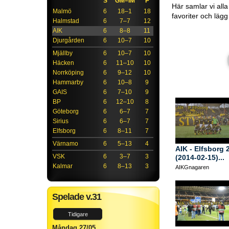
S
GM–IM
P
Här samlar vi all
Malmö
6
18–1
18
favoriter och läg
Halmstad
6
7–7
12
AIK
6
8–8
11
Djurgården
6
10–7
10
Mjällby
6
10–7
10
Häcken
6
11–10
10
Norrköping
6
9–12
10
Hammarby
6
10–8
9
GAIS
6
7–10
9
BP
6
12–10
8
Göteborg
6
6–7
7
Sirius
6
6–7
7
Elfsborg
6
8–11
7
Värnamo
6
5–13
4
AIK - Elfsborg 
VSK
6
3–7
3
(2014-02-15)...
Kalmar
6
8–13
3
AIKGnagaren
Spelade v.31
Tidigare
Måndag 27/05