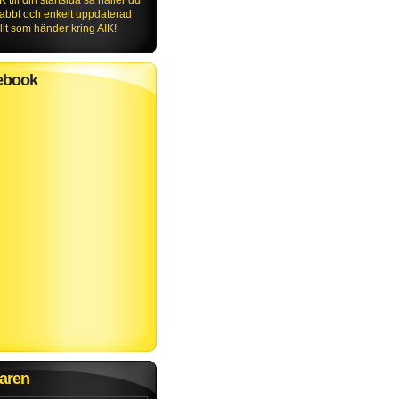
K till din startsida så håller du
nabbt och enkelt uppdaterad
lt som händer kring AIK!
ebook
aren