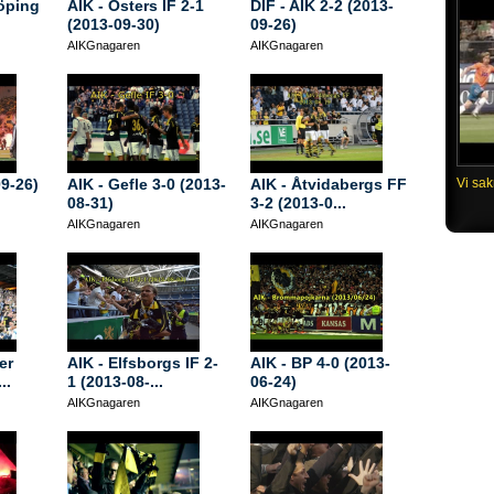
köping
AIK - Östers IF 2-1
DIF - AIK 2-2 (2013-
(2013-09-30)
09-26)
AIKGnagaren
AIKGnagaren
Vi sak
9-26)
AIK - Gefle 3-0 (2013-
AIK - Åtvidabergs FF
08-31)
3-2 (2013-0...
AIKGnagaren
AIKGnagaren
er
AIK - Elfsborgs IF 2-
AIK - BP 4-0 (2013-
..
1 (2013-08-...
06-24)
AIKGnagaren
AIKGnagaren