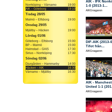
AIK - IFK Norr
Norrköping – Värnamo
19:00
1-0 (2013-1...
AIK – Göteborg
19:10
AIKGnagaren
Tisdag 28/05
Malmö – Elfsborg
19:00
Onsdag 29/05
Mjällby – Häcken
19:00
Lördag 01/06
Göteborg – Elfsborg
15:00
DIF-AIK (2013-0
BP – Malmö
15:00
Tifot från...
Halmstad – GAIS
17:30
AIKGnagaren
Sirius – Norrköping
17:30
Söndag 02/06
Djurgården – Hammarby
14:00
Häcken – AIK
16:30
Värnamo – Mjällby
16:30
AIK - Manchest
United 1-1 (201.
AIKGnagaren