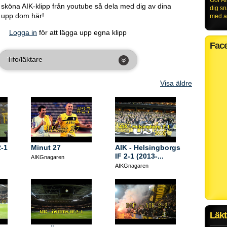
Gör AI
a sköna AIK-klipp från youtube så dela med dig av dina
dig s
g upp dom här!
med al
Logga in
för att lägga upp egna klipp
Fac
Tifo/läktare
Visa äldre
2-1
Minut 27
AIK - Helsingborgs
IF 2-1 (2013-...
AIKGnagaren
AIKGnagaren
Läkt