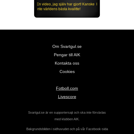
En video, jag själv har gjort! Kanske
inte världens bästa kvalitte!
Om Svartgul.se
Pengar till AIK
Kontakta oss
Cookies
Fotboll.com
Livescore
Svartgul.se är en supportersajt och ska inte förväxlas
med klubben AIK.
Bakgrundsbilden i sidhuvudet och på vår Facebook-sida