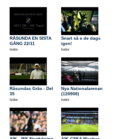
RÅSUNDA EN SISTA
Snart så e de dags
GÅNG 22/11
igen!
Isidor
Isidor
Råsundas Gräs - Del
Nya Nationalarenan
35
(120908)
Isidor
Isidor
AIK - IFK Norrköping
AIK-CSKA Moskva