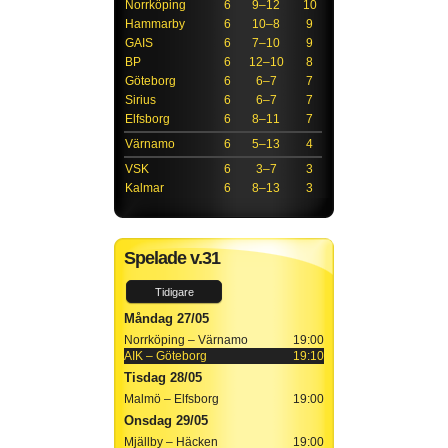
Norrköping
6
9–12
10
Hammarby
6
10–8
9
GAIS
6
7–10
9
BP
6
12–10
8
Göteborg
6
6–7
7
Sirius
6
6–7
7
Elfsborg
6
8–11
7
Värnamo
6
5–13
4
VSK
6
3–7
3
Kalmar
6
8–13
3
Spelade v.31
Tidigare
Måndag 27/05
Norrköping – Värnamo
19:00
AIK – Göteborg
19:10
Tisdag 28/05
Malmö – Elfsborg
19:00
Onsdag 29/05
Mjällby – Häcken
19:00