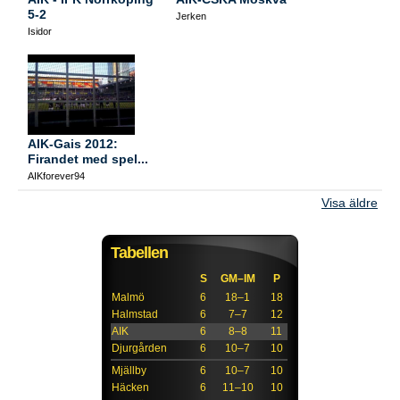
5-2
Jerken
Isidor
AIK-Gais 2012:
Firandet med spel...
AIKforever94
Visa äldre
Tabellen
S
GM–IM
P
Malmö
6
18–1
18
Halmstad
6
7–7
12
AIK
6
8–8
11
Djurgården
6
10–7
10
Mjällby
6
10–7
10
Häcken
6
11–10
10