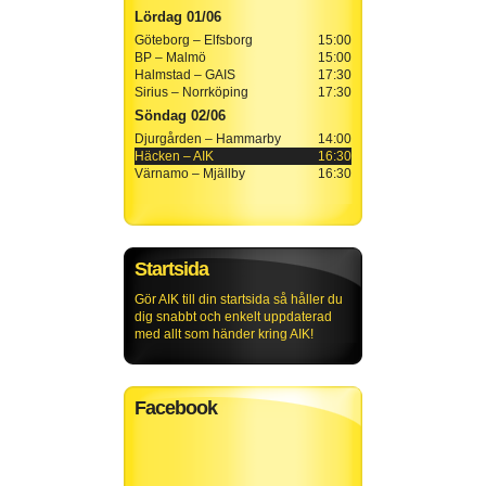
Lördag 01/06
Göteborg – Elfsborg
15:00
BP – Malmö
15:00
Halmstad – GAIS
17:30
Sirius – Norrköping
17:30
Söndag 02/06
Djurgården – Hammarby
14:00
Häcken – AIK
16:30
Värnamo – Mjällby
16:30
Startsida
Gör AIK till din startsida så håller du
dig snabbt och enkelt uppdaterad
med allt som händer kring AIK!
Facebook