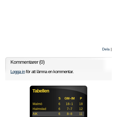
Dela
|
Kommentarer (0)
Logga in
för att lämna en kommentar.
Tabellen
S
GM–IM
P
Malmö
6
18–1
18
Halmstad
6
7–7
12
AIK
6
8–8
11