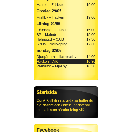
Malmö – Elfsborg
19:00
Onsdag 29/05
Mjällby – Häcken
19:00
Lördag 01/06
Göteborg – Elfsborg
15:00
BP – Malmö
15:00
Halmstad – GAIS
17:30
Sirius – Norrköping
17:30
Söndag 02/06
Djurgården – Hammarby
14:00
Häcken – AIK
16:30
Värnamo – Mjällby
16:30
Startsida
Gör AIK till din startsida så håller du
dig snabbt och enkelt uppdaterad
med allt som händer kring AIK!
Facebook