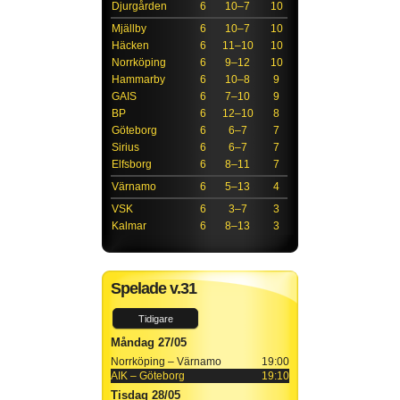
Djurgården
6
10–7
10
Mjällby
6
10–7
10
Häcken
6
11–10
10
Norrköping
6
9–12
10
Hammarby
6
10–8
9
GAIS
6
7–10
9
BP
6
12–10
8
Göteborg
6
6–7
7
Sirius
6
6–7
7
Elfsborg
6
8–11
7
Värnamo
6
5–13
4
VSK
6
3–7
3
Kalmar
6
8–13
3
Spelade v.31
Tidigare
Måndag 27/05
Norrköping – Värnamo
19:00
AIK – Göteborg
19:10
Tisdag 28/05