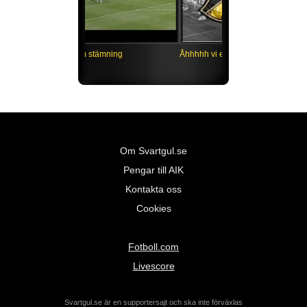
Vilken grym stämning
Åhhhhh vi e AIK!
Om Svartgul.se
Pengar till AIK
Kontakta oss
Cookies
Fotboll.com
Livescore
Svartgul.se är en supportersajt och ska inte förväxlas