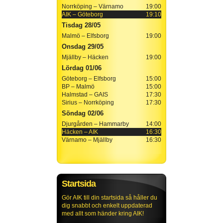
Norrköping – Värnamo
19:00
AIK – Göteborg
19:10
Tisdag 28/05
Malmö – Elfsborg
19:00
Onsdag 29/05
Mjällby – Häcken
19:00
Lördag 01/06
Göteborg – Elfsborg
15:00
BP – Malmö
15:00
Halmstad – GAIS
17:30
Sirius – Norrköping
17:30
Söndag 02/06
Djurgården – Hammarby
14:00
Häcken – AIK
16:30
Värnamo – Mjällby
16:30
Startsida
Gör AIK till din startsida så håller du
dig snabbt och enkelt uppdaterad
med allt som händer kring AIK!