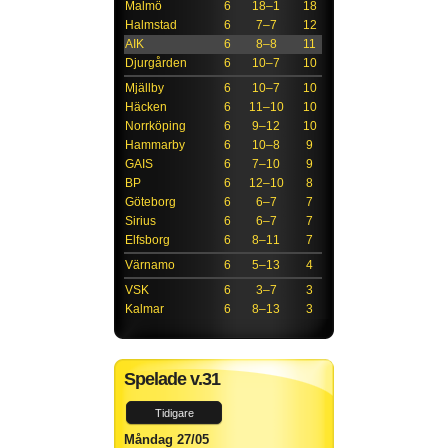
Malmö
6
18–1
18
Halmstad
6
7–7
12
AIK
6
8–8
11
Djurgården
6
10–7
10
Mjällby
6
10–7
10
Häcken
6
11–10
10
Norrköping
6
9–12
10
Hammarby
6
10–8
9
GAIS
6
7–10
9
BP
6
12–10
8
Göteborg
6
6–7
7
Sirius
6
6–7
7
Elfsborg
6
8–11
7
Värnamo
6
5–13
4
VSK
6
3–7
3
Kalmar
6
8–13
3
Spelade v.31
Tidigare
Måndag 27/05