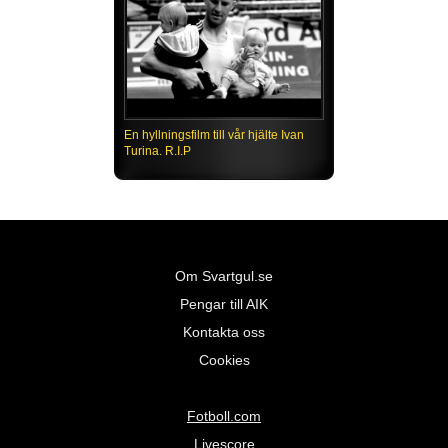
En hyllningsfilm till vår hjälte Ivan
Turina. R.I.P
Om Svartgul.se
Pengar till AIK
Kontakta oss
Cookies
Fotboll.com
Livescore