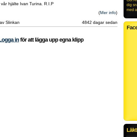
Gör AI
l vår hjälte Ivan Turina. R.I.P
dig s
med al
(
Mer info
)
 av Slinkan
4842 dagar sedan
Fac
Logga in
för att lägga upp egna klipp
Läkt