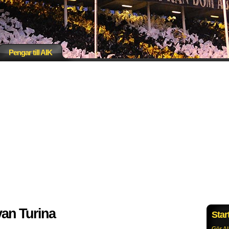
Pengar till AIK
van Turina
Star