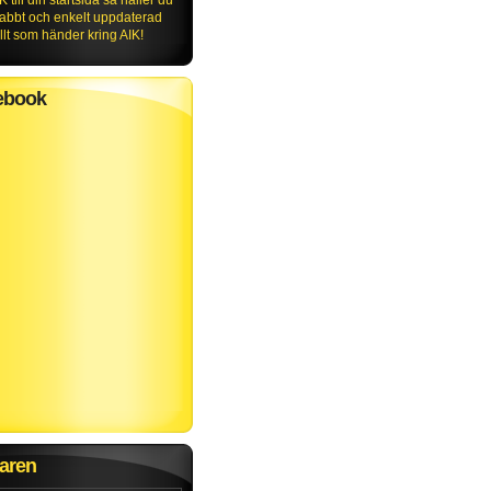
K till din startsida så håller du
nabbt och enkelt uppdaterad
lt som händer kring AIK!
ebook
aren