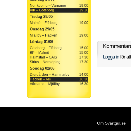
Norrköping – Värnamo
19:00
AIK – Göteborg
19:10
Tisdag 28/05
Malmö – Elfsborg
19:00
Onsdag 29/05
Mjällby – Häcken
19:00
Lördag 01/06
Kommentarer
Göteborg – Elfsborg
15:00
BP – Malmö
15:00
Logga in
för a
Halmstad – GAIS
17:30
Sirius – Norrköping
17:30
Söndag 02/06
Djurgården – Hammarby
14:00
Häcken – AIK
16:30
Värnamo – Mjällby
16:30
Om Svartgul.se