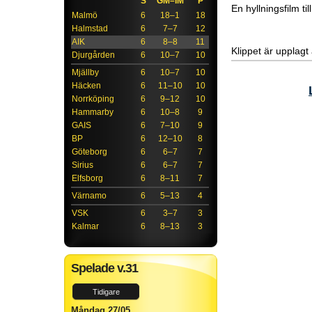
S
GM–IM
P
En hyllningsfilm til
Malmö
6
18–1
18
Halmstad
6
7–7
12
AIK
6
8–8
11
Klippet är upplagt
Djurgården
6
10–7
10
Mjällby
6
10–7
10
Häcken
6
11–10
10
Norrköping
6
9–12
10
Hammarby
6
10–8
9
GAIS
6
7–10
9
BP
6
12–10
8
Göteborg
6
6–7
7
Sirius
6
6–7
7
Elfsborg
6
8–11
7
Värnamo
6
5–13
4
VSK
6
3–7
3
Kalmar
6
8–13
3
Spelade v.31
Tidigare
Måndag 27/05