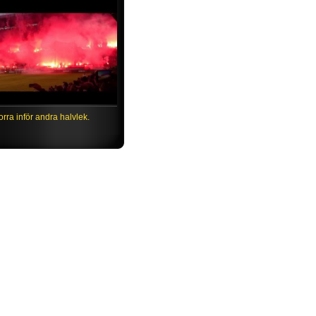
till Gnagare
Norra inför andra halvlek.