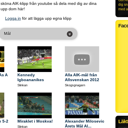
Gör AI
a sköna AIK-klipp från youtube så dela med dig av dina
dig s
g upp dom här!
med al
Logga in
för att lägga upp egna klipp
Fac
Mål
As A
Kennedy
Alla AIK-mål från
Igboananikes
Allsvenskan 2012
drömmål 2013
Slinkan
Skogsgnagarn
Läkt
 5-2
Miraklet i Moskva!
Alexander Milosevic
Årets Mål Al...
Slinkan