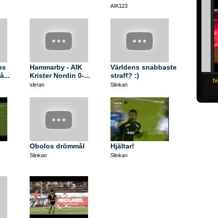
AIK123
ns
Hammarby - AIK
Världens snabbaste
å...
Krister Nordin 0-...
straff? :)
Födda 
slirran
Slinkan
Obolos drömmål
Hjältar!
Slinkan
Slinkan