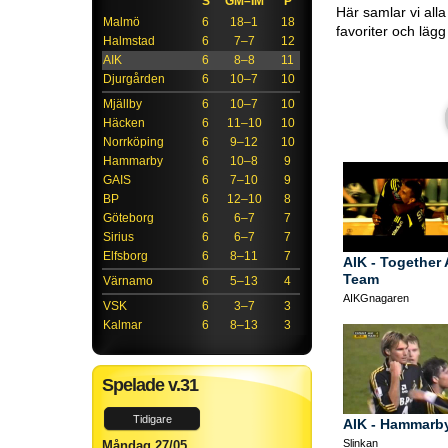
S
GM–IM
P
Här samlar vi all
Malmö
6
18–1
18
favoriter och läg
Halmstad
6
7–7
12
AIK
6
8–8
11
Djurgården
6
10–7
10
Mjällby
6
10–7
10
Häcken
6
11–10
10
Norrköping
6
9–12
10
Hammarby
6
10–8
9
GAIS
6
7–10
9
BP
6
12–10
8
Göteborg
6
6–7
7
Sirius
6
6–7
7
Elfsborg
6
8–11
7
AIK - Together 
Team
Värnamo
6
5–13
4
AIKGnagaren
VSK
6
3–7
3
Kalmar
6
8–13
3
Spelade v.31
Tidigare
AIK - Hammarby
Slinkan
Måndag 27/05