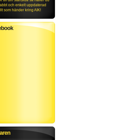
K till din startsida så håller du
nabbt och enkelt uppdaterad
lt som händer kring AIK!
ebook
aren