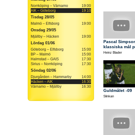
Norrköping – Värnamo
19:00
AIK – Göteborg
19:10
Tisdag 28/05
Malmö – Elfsborg
19:00
Onsdag 29/05
Mjällby – Häcken
19:00
Pascal Simpso
Lördag 01/06
klassiska mål p
Göteborg – Elfsborg
15:00
Heinz Blader
BP – Malmö
15:00
Halmstad – GAIS
17:30
Sirius – Norrköping
17:30
Söndag 02/06
Djurgården – Hammarby
14:00
Häcken – AIK
16:30
Värnamo – Mjällby
16:30
Guldmålet -09
Slinkan