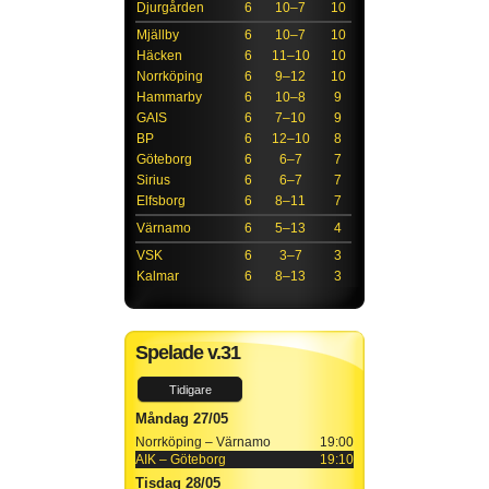
Djurgården
6
10–7
10
Mjällby
6
10–7
10
Häcken
6
11–10
10
Norrköping
6
9–12
10
Hammarby
6
10–8
9
GAIS
6
7–10
9
BP
6
12–10
8
Göteborg
6
6–7
7
Sirius
6
6–7
7
Elfsborg
6
8–11
7
Värnamo
6
5–13
4
VSK
6
3–7
3
Kalmar
6
8–13
3
Spelade v.31
Tidigare
Måndag 27/05
Norrköping – Värnamo
19:00
AIK – Göteborg
19:10
Tisdag 28/05