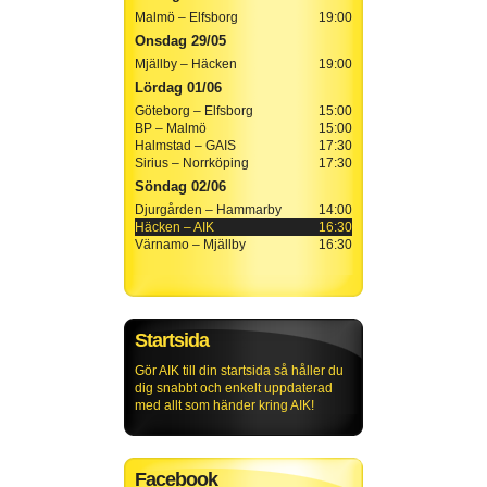
Malmö – Elfsborg
19:00
Onsdag 29/05
Mjällby – Häcken
19:00
Lördag 01/06
Göteborg – Elfsborg
15:00
BP – Malmö
15:00
Halmstad – GAIS
17:30
Sirius – Norrköping
17:30
Söndag 02/06
Djurgården – Hammarby
14:00
Häcken – AIK
16:30
Värnamo – Mjällby
16:30
Startsida
Gör AIK till din startsida så håller du
dig snabbt och enkelt uppdaterad
med allt som händer kring AIK!
Facebook