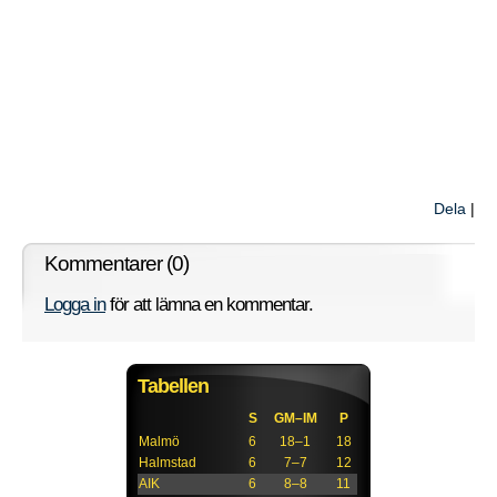
Dela
|
Kommentarer (0)
Logga in
för att lämna en kommentar.
Tabellen
S
GM–IM
P
Malmö
6
18–1
18
Halmstad
6
7–7
12
AIK
6
8–8
11