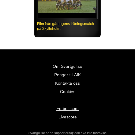
Film från gårdagens träningsmatch
på Skytteholm.
Om Svartgul.se
Pengar till AIK
Kontakta oss
Cookies
Fotboll.com
Livescore
Svartgul.se är en supportersajt och ska inte förväxlas