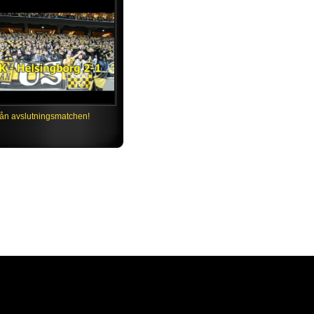
rån avslutningsmatchen!