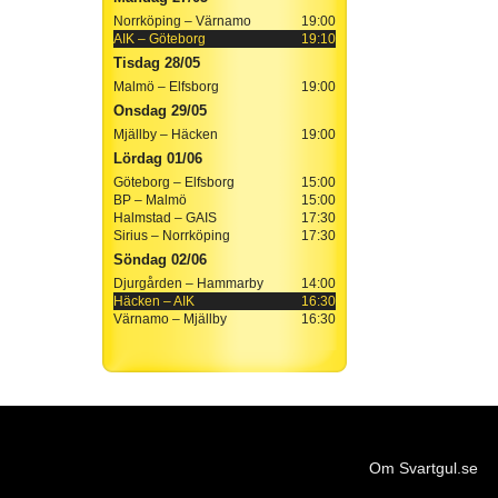
Norrköping – Värnamo
19:00
AIK – Göteborg
19:10
Tisdag 28/05
Malmö – Elfsborg
19:00
Onsdag 29/05
Mjällby – Häcken
19:00
Lördag 01/06
Göteborg – Elfsborg
15:00
BP – Malmö
15:00
Halmstad – GAIS
17:30
Sirius – Norrköping
17:30
Söndag 02/06
Djurgården – Hammarby
14:00
Häcken – AIK
16:30
Värnamo – Mjällby
16:30
Om Svartgul.se