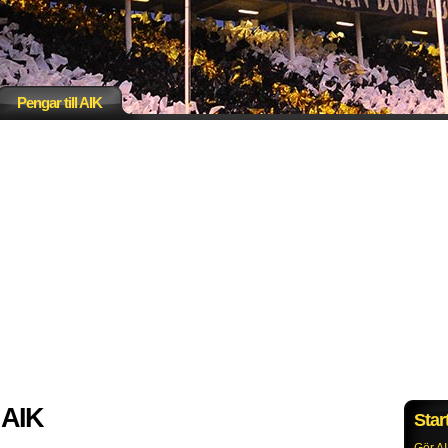
Pengar till AIK
l AIK
Star