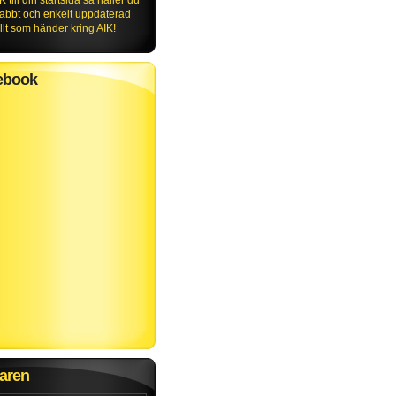
K till din startsida så håller du
nabbt och enkelt uppdaterad
lt som händer kring AIK!
ebook
aren