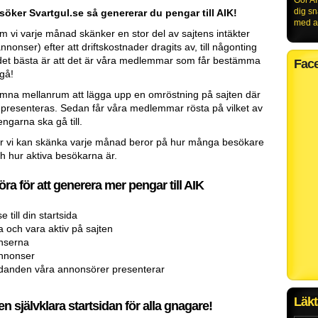
Gör AI
dig s
öker Svartgul.se så genererar du pengar till AIK!
med al
m vi varje månad skänker en stor del av sajtens intäkter
nonser) efter att driftskostnader dragits av, till någonting
 det bästa är att det är våra medlemmar som får bestämma
Fac
gå!
na mellanrum att lägga upp en omröstning på sajten där
iv presenteras. Sedan får våra medlemmar rösta på vilket av
ngarna ska gå till.
r vi kan skänka varje månad beror på hur många besökare
ch hur aktiva besökarna är.
ra för att generera mer pengar till AIK
 till din startsida
 och vara aktiv på sajten
nserna
annonser
udanden våra annonsörer presenterar
Läkt
en självklara startsidan för alla gnagare!