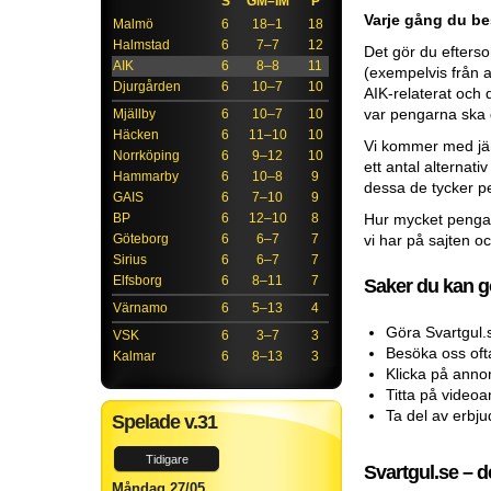
S
GM–IM
P
Varje gång du bes
Malmö
6
18–1
18
Halmstad
6
7–7
12
Det gör du efterso
AIK
6
8–8
11
(exempelvis från an
Djurgården
6
10–7
10
AIK-relaterat och
var pengarna ska 
Mjällby
6
10–7
10
Häcken
6
11–10
10
Vi kommer med jäm
Norrköping
6
9–12
10
ett antal alternat
Hammarby
6
10–8
9
dessa de tycker pe
GAIS
6
7–10
9
BP
6
12–10
8
Hur mycket penga
Göteborg
6
6–7
7
vi har på sajten o
Sirius
6
6–7
7
Elfsborg
6
8–11
7
Saker du kan gö
Värnamo
6
5–13
4
Göra Svartgul.se
VSK
6
3–7
3
Besöka oss ofta
Kalmar
6
8–13
3
Klicka på anno
Titta på video
Ta del av erbj
Spelade v.31
Tidigare
Svartgul.se – d
Måndag 27/05