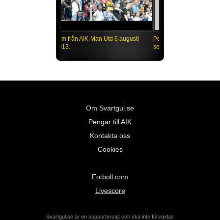
Film från AIK-Man Utd 6 augusti
2013.
Om Svartgul.se
Pengar till AIK
Kontakta oss
Cookies
Fotboll.com
Livescore
Svartgul.se är en supportersajt och ska inte förväxlas