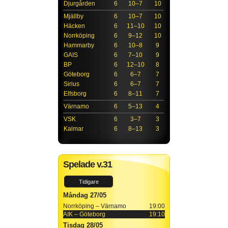
Djurgården
6
10–7
10
Mjällby
6
10–7
10
Häcken
6
11–10
10
Norrköping
6
9–12
10
Hammarby
6
10–8
9
GAIS
6
7–10
9
BP
6
12–10
8
Göteborg
6
6–7
7
Sirius
6
6–7
7
Elfsborg
6
8–11
7
Värnamo
6
5–13
4
VSK
6
3–7
3
Kalmar
6
8–13
3
Spelade v.31
Tidigare
Måndag 27/05
Norrköping – Värnamo
19:00
AIK – Göteborg
19:10
Tisdag 28/05