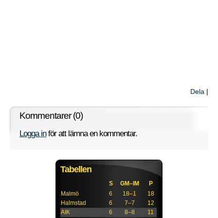
Dela
|
Kommentarer (0)
Logga in
för att lämna en kommentar.
Tabellen
S
GM–IM
P
Malmö
6
18–1
18
Halmstad
6
7–7
12
AIK
6
8–8
11