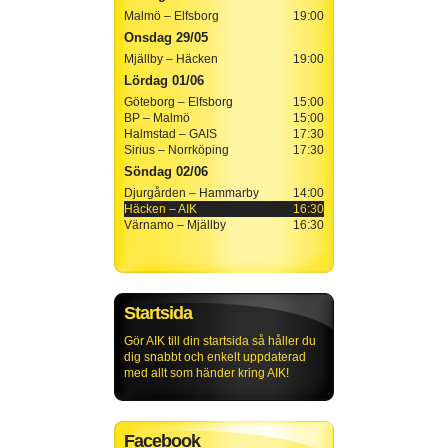
Malmö – Elfsborg
19:00
Onsdag 29/05
Mjällby – Häcken
19:00
Lördag 01/06
Göteborg – Elfsborg
15:00
BP – Malmö
15:00
Halmstad – GAIS
17:30
Sirius – Norrköping
17:30
Söndag 02/06
Djurgården – Hammarby
14:00
Häcken – AIK
16:30
Värnamo – Mjällby
16:30
Startsida
Gör AIK till din startsida så håller du
dig snabbt och enkelt uppdaterad
med allt som händer kring AIK!
Facebook