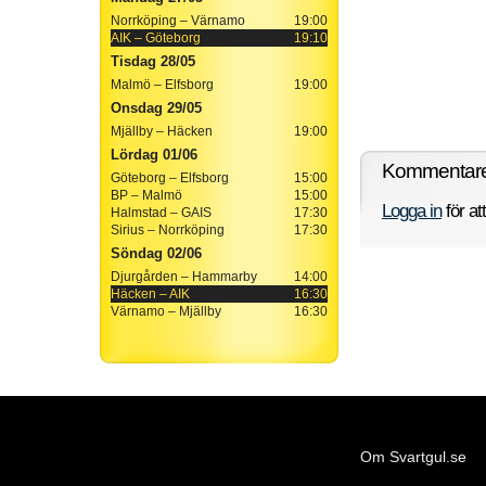
Norrköping – Värnamo
19:00
AIK – Göteborg
19:10
Tisdag 28/05
Malmö – Elfsborg
19:00
Onsdag 29/05
Mjällby – Häcken
19:00
Lördag 01/06
Kommentarer
Göteborg – Elfsborg
15:00
BP – Malmö
15:00
Logga in
för a
Halmstad – GAIS
17:30
Sirius – Norrköping
17:30
Söndag 02/06
Djurgården – Hammarby
14:00
Häcken – AIK
16:30
Värnamo – Mjällby
16:30
Om Svartgul.se