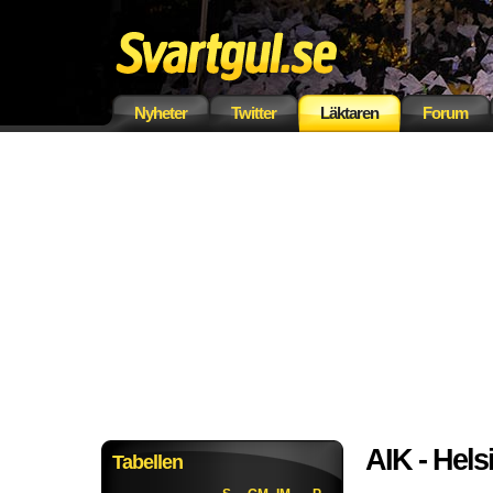
Nyheter
Twitter
Läktaren
Forum
AIK - Hels
Tabellen