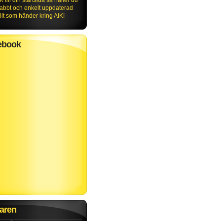
K till din startsida så håller du
nabbt och enkelt uppdaterad
lt som händer kring AIK!
ebook
aren