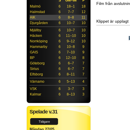
S
GM–IM
P
Film från avslutn
Malmö
6
18–1
18
Halmstad
6
7–7
12
AIK
6
8–8
11
Klippet är upplag
Djurgården
6
10–7
10
Mjällby
6
10–7
10
Häcken
6
11–10
10
Norrköping
6
9–12
10
Hammarby
6
10–8
9
GAIS
6
7–10
9
BP
6
12–10
8
Göteborg
6
6–7
7
Sirius
6
6–7
7
Elfsborg
6
8–11
7
Värnamo
6
5–13
4
VSK
6
3–7
3
Kalmar
6
8–13
3
Spelade v.31
Tidigare
Måndag 27/05