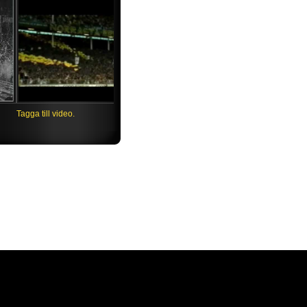
 vi e AIK!
Tagga till video.