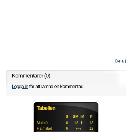
Dela
|
Kommentarer (0)
Logga in
för att lämna en kommentar.
Tabellen
S
GM–IM
P
Malmö
6
18–1
18
Halmstad
6
7–7
12