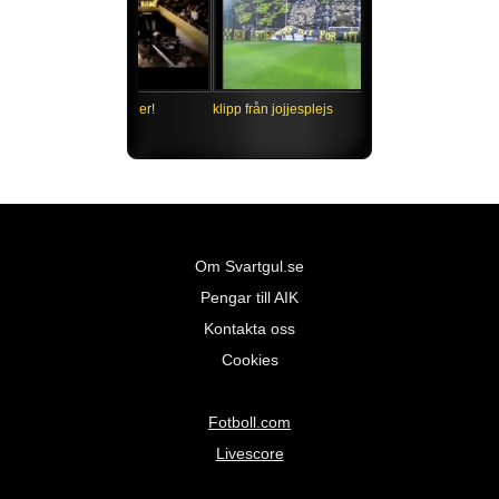
4 minuter gåshud väntar er!
klipp från jojjesplejs
Om Svartgul.se
Pengar till AIK
Kontakta oss
Cookies
Fotboll.com
Livescore