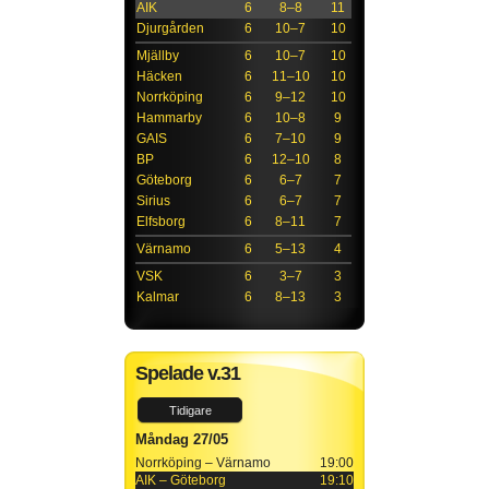
AIK
6
8–8
11
Djurgården
6
10–7
10
Mjällby
6
10–7
10
Häcken
6
11–10
10
Norrköping
6
9–12
10
Hammarby
6
10–8
9
GAIS
6
7–10
9
BP
6
12–10
8
Göteborg
6
6–7
7
Sirius
6
6–7
7
Elfsborg
6
8–11
7
Värnamo
6
5–13
4
VSK
6
3–7
3
Kalmar
6
8–13
3
Spelade v.31
Tidigare
Måndag 27/05
Norrköping – Värnamo
19:00
AIK – Göteborg
19:10