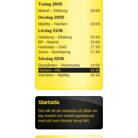
Tisdag 28/05
Malmö – Elfsborg
19:00
Onsdag 29/05
Mjällby – Häcken
19:00
Lördag 01/06
Göteborg – Elfsborg
15:00
BP – Malmö
15:00
Halmstad – GAIS
17:30
Sirius – Norrköping
17:30
Söndag 02/06
Djurgården – Hammarby
14:00
Häcken – AIK
16:30
Värnamo – Mjällby
16:30
Startsida
Gör AIK till din startsida så håller du
dig snabbt och enkelt uppdaterad
med allt som händer kring AIK!