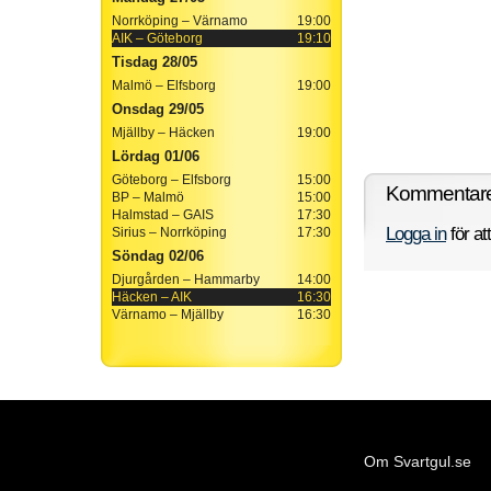
Norrköping – Värnamo
19:00
AIK – Göteborg
19:10
Tisdag 28/05
Malmö – Elfsborg
19:00
Onsdag 29/05
Mjällby – Häcken
19:00
Lördag 01/06
Göteborg – Elfsborg
15:00
Kommentarer
BP – Malmö
15:00
Halmstad – GAIS
17:30
Logga in
för a
Sirius – Norrköping
17:30
Söndag 02/06
Djurgården – Hammarby
14:00
Häcken – AIK
16:30
Värnamo – Mjällby
16:30
Om Svartgul.se