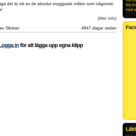
Gör AI
ga det är ett av de absolut snyggaste målen som någonsin
dig s
a!
med al
(
Mer info
)
Fac
 av Slinkan
4847 dagar sedan
Logga in
för att lägga upp egna klipp
Läkt