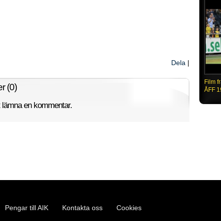
Dela
|
Film f
 (0)
ÅFF 1
tt lämna en kommentar.
Pengar till AIK
Kontakta oss
Cookies