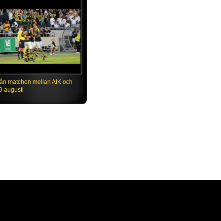
rån matchen mellan AIK och
9 augusti