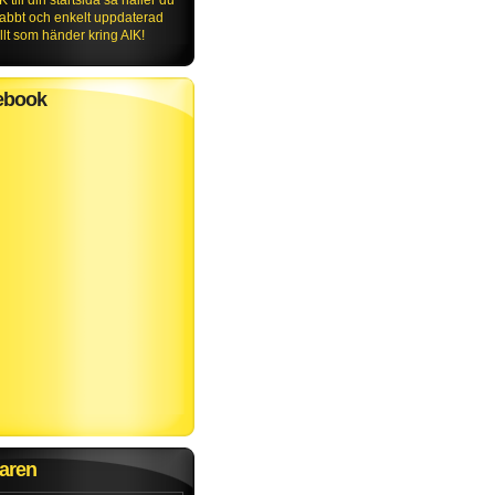
K till din startsida så håller du
nabbt och enkelt uppdaterad
lt som händer kring AIK!
ebook
aren