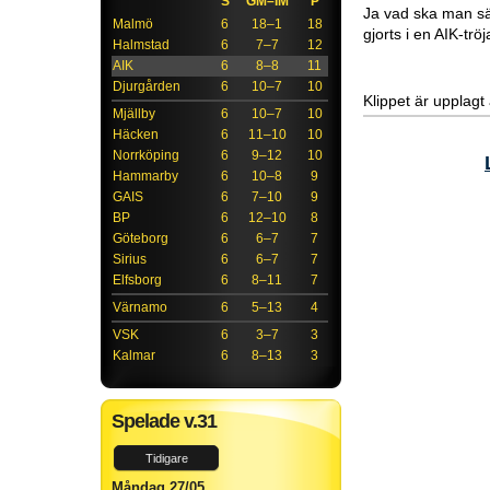
S
GM–IM
P
Ja vad ska man sä
Malmö
6
18–1
18
gjorts i en AIK-tröj
Halmstad
6
7–7
12
AIK
6
8–8
11
Djurgården
6
10–7
10
Klippet är upplagt
Mjällby
6
10–7
10
Häcken
6
11–10
10
Norrköping
6
9–12
10
Hammarby
6
10–8
9
GAIS
6
7–10
9
BP
6
12–10
8
Göteborg
6
6–7
7
Sirius
6
6–7
7
Elfsborg
6
8–11
7
Värnamo
6
5–13
4
VSK
6
3–7
3
Kalmar
6
8–13
3
Spelade v.31
Tidigare
Måndag 27/05