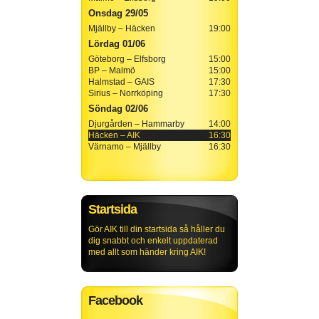
Onsdag 29/05
Mjällby – Häcken
19:00
Lördag 01/06
Göteborg – Elfsborg
15:00
BP – Malmö
15:00
Halmstad – GAIS
17:30
Sirius – Norrköping
17:30
Söndag 02/06
Djurgården – Hammarby
14:00
Häcken – AIK
16:30
Värnamo – Mjällby
16:30
Startsida
Gör AIK till din startsida så håller du
dig snabbt och enkelt uppdaterad
med allt som händer kring AIK!
Facebook