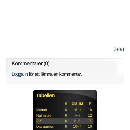
Dela
|
Kommentarer (0)
Logga in
för att lämna en kommentar.
Tabellen
S
GM–IM
P
Malmö
6
18–1
18
Halmstad
6
7–7
12
AIK
6
8–8
11
Djurgården
6
10–7
10