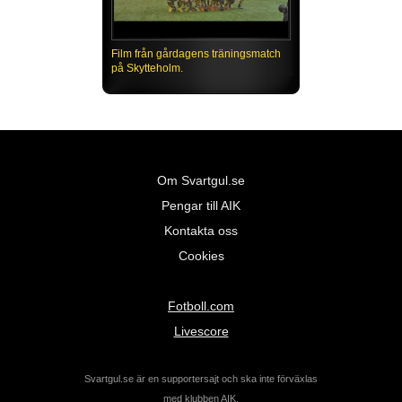
Film från gårdagens träningsmatch
på Skytteholm.
Om Svartgul.se
Pengar till AIK
Kontakta oss
Cookies
Fotboll.com
Livescore
Svartgul.se är en supportersajt och ska inte förväxlas
med klubben AIK.