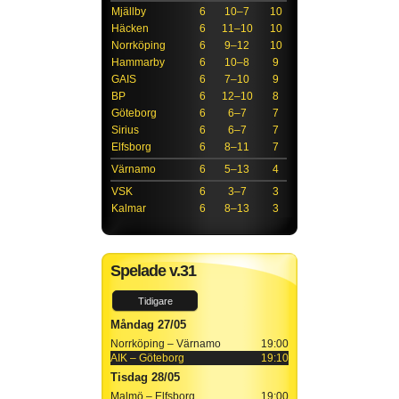
Mjällby
6
10–7
10
Häcken
6
11–10
10
Norrköping
6
9–12
10
Hammarby
6
10–8
9
GAIS
6
7–10
9
BP
6
12–10
8
Göteborg
6
6–7
7
Sirius
6
6–7
7
Elfsborg
6
8–11
7
Värnamo
6
5–13
4
VSK
6
3–7
3
Kalmar
6
8–13
3
Spelade v.31
Tidigare
Måndag 27/05
Norrköping – Värnamo
19:00
AIK – Göteborg
19:10
Tisdag 28/05
Malmö – Elfsborg
19:00