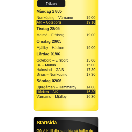
Tidigare
Måndag 27/05
Norrköping – Värnamo
19:00
AIK – Göteborg
19:10
Tisdag 28/05
Malmö – Elfsborg
19:00
Onsdag 29/05
Mjällby – Häcken
19:00
Lördag 01/06
Göteborg – Elfsborg
15:00
BP – Malmö
15:00
Halmstad – GAIS
17:30
Sirius – Norrköping
17:30
Söndag 02/06
Djurgården – Hammarby
14:00
Häcken – AIK
16:30
Värnamo – Mjällby
16:30
Startsida
Gör AIK till din startsida så håller du