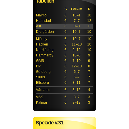
Tabellen
S
GM–IM
P
Malmö
6
18–1
18
Halmstad
6
7–7
12
AIK
6
8–8
11
Djurgården
6
10–7
10
Mjällby
6
10–7
10
Häcken
6
11–10
10
Norrköping
6
9–12
10
Hammarby
6
10–8
9
GAIS
6
7–10
9
BP
6
12–10
8
Göteborg
6
6–7
7
Sirius
6
6–7
7
Elfsborg
6
8–11
7
Värnamo
6
5–13
4
VSK
6
3–7
3
Kalmar
6
8–13
3
Spelade v.31