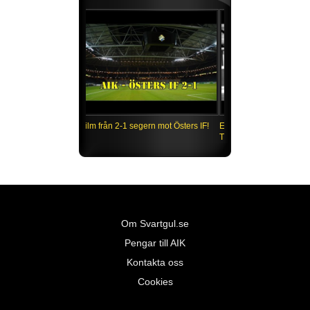
Film från 2-1 segern mot Östers IF!
Om Svartgul.se
Pengar till AIK
Kontakta oss
Cookies