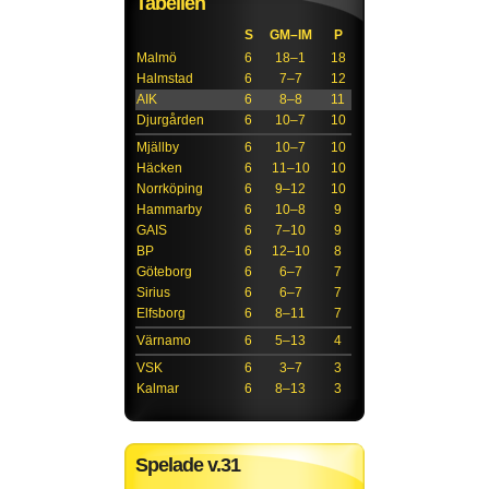
Tabellen
S
GM–IM
P
Malmö
6
18–1
18
Halmstad
6
7–7
12
AIK
6
8–8
11
Djurgården
6
10–7
10
Mjällby
6
10–7
10
Häcken
6
11–10
10
Norrköping
6
9–12
10
Hammarby
6
10–8
9
GAIS
6
7–10
9
BP
6
12–10
8
Göteborg
6
6–7
7
Sirius
6
6–7
7
Elfsborg
6
8–11
7
Värnamo
6
5–13
4
VSK
6
3–7
3
Kalmar
6
8–13
3
Spelade v.31