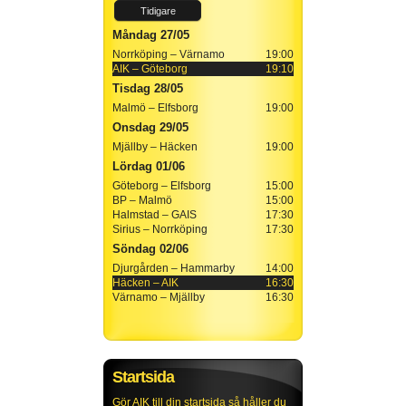
Tidigare
Måndag 27/05
Norrköping – Värnamo
19:00
AIK – Göteborg
19:10
Tisdag 28/05
Malmö – Elfsborg
19:00
Onsdag 29/05
Mjällby – Häcken
19:00
Lördag 01/06
Göteborg – Elfsborg
15:00
BP – Malmö
15:00
Halmstad – GAIS
17:30
Sirius – Norrköping
17:30
Söndag 02/06
Djurgården – Hammarby
14:00
Häcken – AIK
16:30
Värnamo – Mjällby
16:30
Startsida
Gör AIK till din startsida så håller du