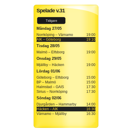
Spelade v.31
Tidigare
Måndag 27/05
Norrköping – Värnamo
19:00
AIK – Göteborg
19:10
Tisdag 28/05
Malmö – Elfsborg
19:00
Onsdag 29/05
Mjällby – Häcken
19:00
Lördag 01/06
Göteborg – Elfsborg
15:00
BP – Malmö
15:00
Halmstad – GAIS
17:30
Sirius – Norrköping
17:30
Söndag 02/06
Djurgården – Hammarby
14:00
Häcken – AIK
16:30
Värnamo – Mjällby
16:30