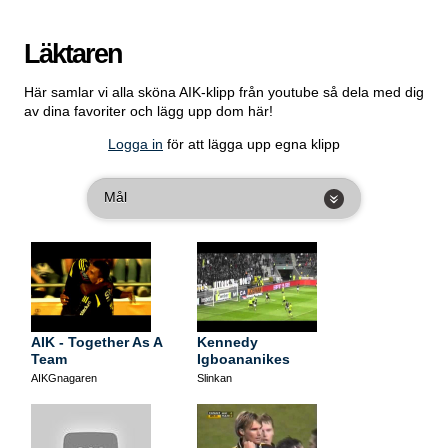
Läktaren
Här samlar vi alla sköna AIK-klipp från youtube så dela med dig
av dina favoriter och lägg upp dom här!
Logga in
för att lägga upp egna klipp
Mål
AIK - Together As A
Kennedy
Team
Igboananikes
drömmål 2013
AIKGnagaren
Slinkan