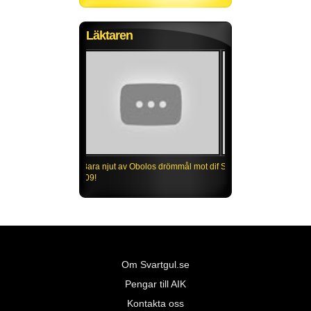
Läktaren
Bara njut av Obolos drömmål mot dif
-09!
Om Svartgul.se
Pengar till AIK
Kontakta oss