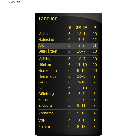
Slinkan
Tabellen
S
GM–IM
P
Malmö
6
18–1
18
Halmstad
6
7–7
12
AIK
6
8–8
11
Djurgården
6
10–7
10
Mjällby
6
10–7
10
Häcken
6
11–10
10
Norrköping
6
9–12
10
Hammarby
6
10–8
9
GAIS
6
7–10
9
BP
6
12–10
8
Göteborg
6
6–7
7
Sirius
6
6–7
7
Elfsborg
6
8–11
7
Värnamo
6
5–13
4
VSK
6
3–7
3
Kalmar
6
8–13
3