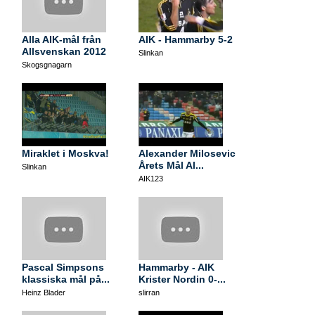
Alla AIK-mål från
AIK - Hammarby 5-2
Allsvenskan 2012
Slinkan
Skogsgnagarn
Miraklet i Moskva!
Alexander Milosevic
Årets Mål Al...
Slinkan
AIK123
Pascal Simpsons
Hammarby - AIK
klassiska mål på...
Krister Nordin 0-...
Heinz Blader
slirran