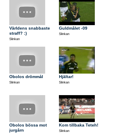
Världens snabbaste
Guldmålet -09
straff? :)
Slinkan
Slinkan
Obolos drömmål
Hjältar!
Slinkan
Slinkan
Obolos bössa mot
Kom tillbaka Teteh!
jurgårn
Slinkan