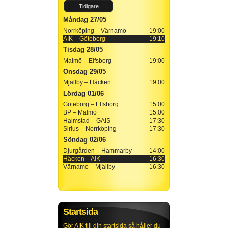
Tidigare
Måndag 27/05
Norrköping – Värnamo
19:00
AIK – Göteborg
19:10
Tisdag 28/05
Malmö – Elfsborg
19:00
Onsdag 29/05
Mjällby – Häcken
19:00
Lördag 01/06
Göteborg – Elfsborg
15:00
BP – Malmö
15:00
Halmstad – GAIS
17:30
Sirius – Norrköping
17:30
Söndag 02/06
Djurgården – Hammarby
14:00
Häcken – AIK
16:30
Värnamo – Mjällby
16:30
Startsida
Gör AIK till din startsida så håller du