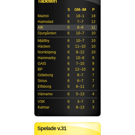
Tabellen
S
GM–IM
P
Malmö
6
18–1
18
Halmstad
6
7–7
12
AIK
6
8–8
11
Djurgården
6
10–7
10
Mjällby
6
10–7
10
Häcken
6
11–10
10
Norrköping
6
9–12
10
Hammarby
6
10–8
9
GAIS
6
7–10
9
BP
6
12–10
8
Göteborg
6
6–7
7
Sirius
6
6–7
7
Elfsborg
6
8–11
7
Värnamo
6
5–13
4
VSK
6
3–7
3
Kalmar
6
8–13
3
Spelade v.31