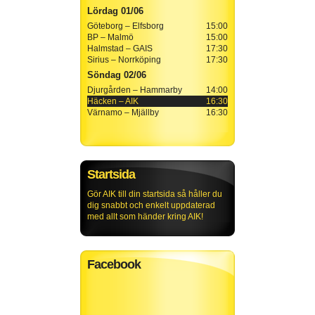
Lördag 01/06
Göteborg – Elfsborg
15:00
BP – Malmö
15:00
Halmstad – GAIS
17:30
Sirius – Norrköping
17:30
Söndag 02/06
Djurgården – Hammarby
14:00
Häcken – AIK
16:30
Värnamo – Mjällby
16:30
Startsida
Gör AIK till din startsida så håller du
dig snabbt och enkelt uppdaterad
med allt som händer kring AIK!
Facebook