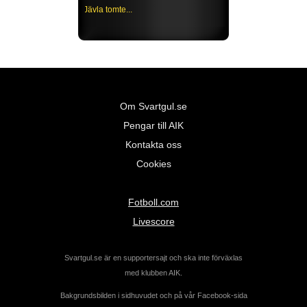
Jävla tomte...
Om Svartgul.se
Pengar till AIK
Kontakta oss
Cookies
Fotboll.com
Livescore
Svartgul.se är en supportersajt och ska inte förväxlas
med klubben AIK.
Bakgrundsbilden i sidhuvudet och på vår Facebook-sida