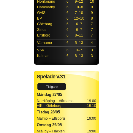
Norrköping
6
9–12
10
Hammarby
6
10–8
9
GAIS
6
7–10
9
BP
6
12–10
8
Göteborg
6
6–7
7
Sirius
6
6–7
7
Elfsborg
6
8–11
7
Värnamo
6
5–13
4
VSK
6
3–7
3
Kalmar
6
8–13
3
Spelade v.31
Tidigare
Måndag 27/05
Norrköping – Värnamo
19:00
AIK – Göteborg
19:10
Tisdag 28/05
Malmö – Elfsborg
19:00
Onsdag 29/05
Mjällby – Häcken
19:00