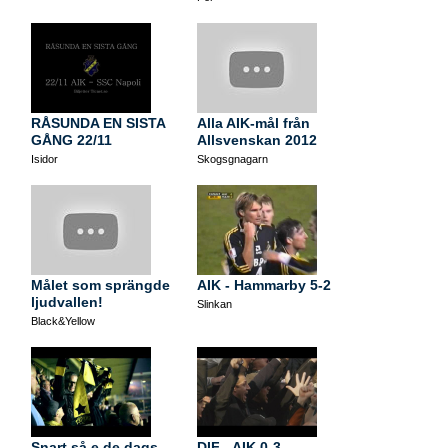
RÅSUNDA EN SISTA
Alla AIK-mål från
GÅNG 22/11
Allsvenskan 2012
Isidor
Skogsgnagarn
Målet som sprängde
AIK - Hammarby 5-2
ljudvallen!
Slinkan
Black&Yellow
Snart så e de dags
DIF - AIK 0-3