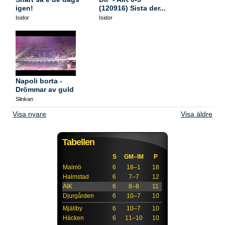
igen!
(120916) Sista der...
Isidor
Isidor
Napoli borta -
Drömmar av guld
Slinkan
Visa nyare
Visa äldre
Tabellen
S
GM–IM
P
Malmö
6
18–1
18
Halmstad
6
7–7
12
AIK
6
8–8
11
Djurgården
6
10–7
10
Mjällby
6
10–7
10
Häcken
6
11–10
10